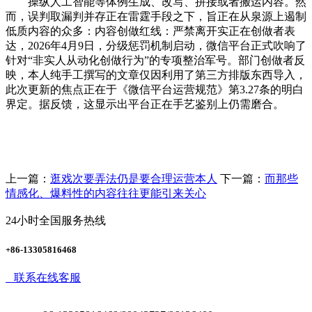
操纵人工智能等体例生成、改写、拼接或者搬运内容。然
而，误判取漏判并存正在雷霆手段之下，旨正在从泉源上遏制
低质内容的众多：内容创做红线：严禁离开实正在创做者表
达，2026年4月9日，分级惩罚机制启动，微信平台正式吹响了
针对“非实人从动化创做行为”的专项整治军号。部门创做者反
映，本人纯手工撰写的文章仅因利用了第三方排版东西导入，
此次更新的焦点正在于《微信平台运营规范》第3.27条的明白
界定。据反馈，这显示出平台正在手艺鉴别上仍需磨合。
上一篇：
逛戏次要弄法仍是要合理运营本人
下一篇：
而那些
情感化、爆料性的内容往往更能引来关心
24小时全国服务热线
+86-13305816468
联系在线客服