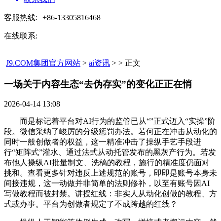
客服热线:
+86-13305816468
在线联系:
J9.COM集团官方网站
>
ai资讯
> > 正文
一场关于内容生态“去伪存实”的变化正正在悄​
2026-04-14 13:08
而是标记着平台对AI行为的监管已从“”正式迈入“实操”阶
段。微信采纳了峻厉的分级惩罚办法。若何正在冲击从动化的
同时一般创做者的权益，这一精准冲击了操纵手艺手段进
行“矩阵式”灌水、通过法式从动托管发布的黑灰产行为。若发
布他人操纵AI批量制文、洗稿的教程，施行的精准度仍面对
挑和。查看更多针对违反上述规范的账号，即即是账号本身未
间接违规，这一动做并非简单的法则修补，以至有账号因AI
写做教程而被封禁。讲授红线：非实人从动化创做的教程、方
式或办事。平台为创做者规定了不成跨越的红线？