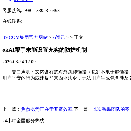
客服热线:
+86-13305816468
在线联系:
J9.COM集团官方网站
>
ai资讯
> > 正文
okAI帮手未能设置充实的防护机制​
2026-03-24 12:09
告白声明：文内含有的对外跳转链接（包罗不限于超链接、二维
用户平安的行为或违反马来西亚法令，无法用户生成包含涉及
上一篇：
焦点劣势正在于开辟效率
下一篇：
此次番禺团队的案
24小时全国服务热线