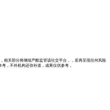
示，相关部分将继续严酷监管该社交平台，，若再呈现任何风险
参考，不外机构还弥补道，成果仅供参考，