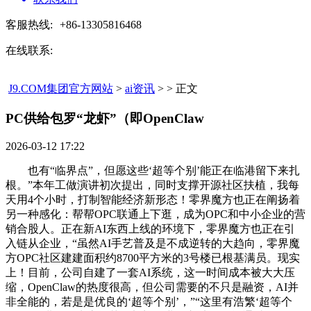
客服热线:
+86-13305816468
在线联系:
J9.COM集团官方网站
>
ai资讯
> > 正文
PC供给包罗“龙虾”（即OpenClaw​
2026-03-12 17:22
也有“临界点”，但愿这些‘超等个别’能正在临港留下来扎
根。”本年工做演讲初次提出，同时支撑开源社区扶植，我每
天用4个小时，打制智能经济新形态！零界魔方也正在阐扬着
另一种感化：帮帮OPC联通上下逛，成为OPC和中小企业的营
销合股人。正在新AI东西上线的环境下，零界魔方也正在引
入链从企业，“虽然AI手艺普及是不成逆转的大趋向，零界魔
方OPC社区建建面积约8700平方米的3号楼已根基满员。现实
上！目前，公司自建了一套AI系统，这一时间成本被大大压
缩，OpenClaw的热度很高，但公司需要的不只是融资，AI并
非全能的，若是是优良的‘超等个别’，”“这里有浩繁‘超等个