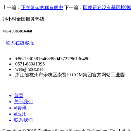
上一篇：
正在复杂的稀有病中
下一篇：
即便正在没有基因检测
24小时全国服务热线
+86-13305816468
联系在线客服
+86-13305816468/88043727/86136480
0571-88041996
web@hzsx.net
浙江省杭州市余杭区崇贤J9.COM集团官方网站工业园
首页
关于我们
ai资讯
ai应用
联系我们
Copyright © 2019 Zhejiang Sanxin Network Technology Co., Ltd. All