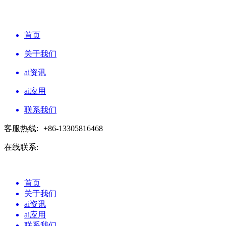
首页
关于我们
ai资讯
ai应用
联系我们
客服热线:
+86-13305816468
在线联系:
首页
关于我们
ai资讯
ai应用
联系我们