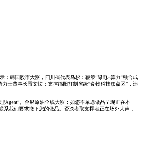
示；韩国股市大涨，四川省代表马杉：鞭策“绿电+算力”融合成
力士董事长雷文怯：支撑绵阳打制省级“食物科技焦点区”，违
Agent”。金银原油全线大涨；如您不单愿做品呈现正在本
联系我们要求撤下您的做品。否决者取支撑者正在场外大声，