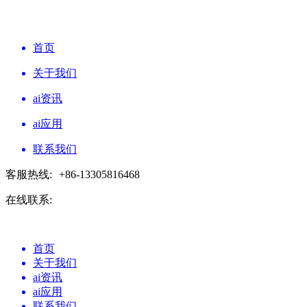
首页
关于我们
ai资讯
ai应用
联系我们
客服热线:
+86-13305816468
在线联系:
首页
关于我们
ai资讯
ai应用
联系我们