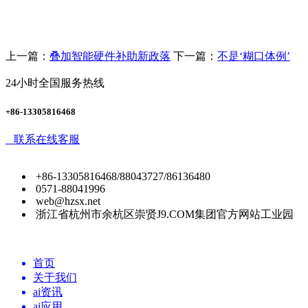
上一篇：
叠加智能硬件补助新政落
下一篇：
不是‘糊口体例’
24小时全国服务热线
+86-13305816468
联系在线客服
+86-13305816468/88043727/86136480
0571-88041996
web@hzsx.net
浙江省杭州市余杭区崇贤J9.COM集团官方网站工业园
首页
关于我们
ai资讯
ai应用