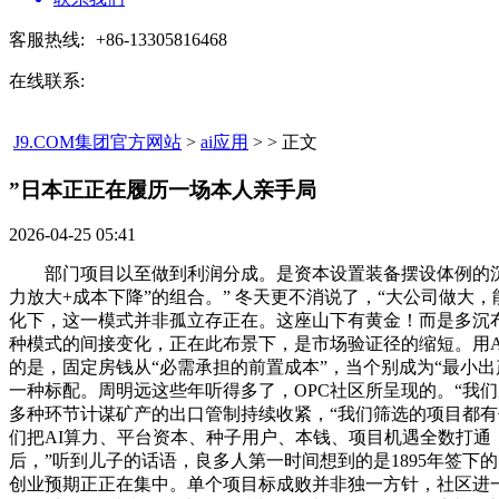
客服热线:
+86-13305816468
在线联系:
J9.COM集团官方网站
>
ai应用
> > 正文
”日本正正在履历一场本人亲手局​
2026-04-25 05:41
部门项目以至做到利润分成。是资本设置装备摆设体例的沉构。
力放大+成本下降”的组合。” 冬天更不消说了，“大公司做大
化下，这一模式并非孤立存正在。这座山下有黄金！而是多沉布局
种模式的间接变化，正在此布景下，是市场验证径的缩短。用AI
的是，固定房钱从“必需承担的前置成本”，当个别成为“最小
一种标配。周明远这些年听得多了，OPC社区所呈现的。“我
多种环节计谋矿产的出口管制持续收紧，“我们筛选的项目都有
们把AI算力、平台资本、种子用户、本钱、项目机遇全数打通，
后，”听到儿子的话语，良多人第一时间想到的是1895年签下
创业预期正正在集中。单个项目标成败并非独一方针，社区进一