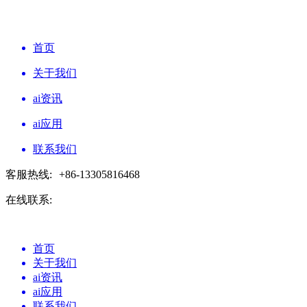
首页
关于我们
ai资讯
ai应用
联系我们
客服热线:
+86-13305816468
在线联系:
首页
关于我们
ai资讯
ai应用
联系我们