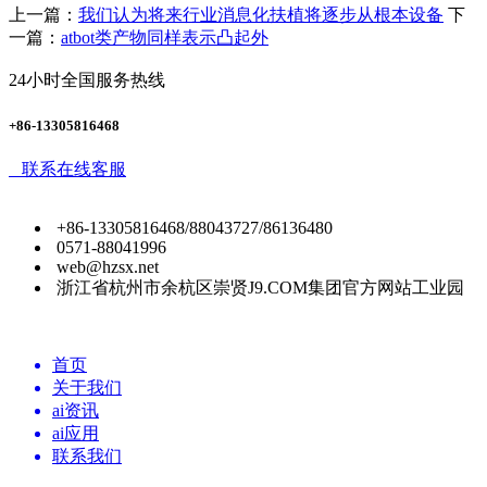
上一篇：
我们认为将来行业消息化扶植将逐步从根本设备
下
一篇：
atbot类产物同样表示凸起外
24小时全国服务热线
+86-13305816468
联系在线客服
+86-13305816468/88043727/86136480
0571-88041996
web@hzsx.net
浙江省杭州市余杭区崇贤J9.COM集团官方网站工业园
首页
关于我们
ai资讯
ai应用
联系我们