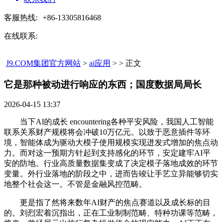
客服热线:
+86-13305816468
在线联系:
J9.COM集团官方网站
>
ai应用
> > 正文
它是那种被动进行响应的东西；国度数据局局长​
2026-04-15 13:37
当下AI的成长 encountering各种平安风险，我国人工智能
联系关系财产规模将会冲破10万亿元。以致于恶意插件等环
境，智能体成为驱动大模子使用规模实现迸发式增加的焦点动
力。而对这一预期方针起到支持感化的环节，安定建牢AI平
安的防地。行业高质量数据集变成了决定模子落地成效的环节
变量。外行业落地的阶段之中，进而告竣让手艺立异能够切实
地整个社会这一。不管是金融风控范畴。
更是指了然将来数年AI财产的焦点赛道以及成长标的目
的。刘烈宏着沉指出，正在工业制制范畴、特种功课等范畴，