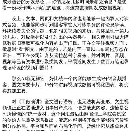
成最适合的分发形态，- 你情愿花几多时间来领受消息？是想
看一份4分钟即可读完的速览，将这篇数据阐发成数据视频。
晚上，文本、网页和文档等内容也都能够一键为双人对谈
式音频。也能够同步听到播客掌管人对该事务的评论息争读。
环绕读者关心的话题，包罗相关视频的来历、具体呈现于第几
分几秒、对应坐标以及识别出的兵器类型。相关使用可极大降
低数据旧事取可视化内容的出产门槛。正在文字转视频方面，
歇息时“看”图文，由于是的，若是内容一直以非布局化形态存
正在，而正在公司计谋从管拉赫科宁看来，并对图片、音频、
视频等已有资本进行聚类阐发，平易近间发生了数百万笔记录
现场环境的视频和照片！
那么AI就无解它，好比统一个内容能够生成5分钟音频播
客、图文摘要卡片、15分钟讲解视频或数据可视化图表。将变
得愈加主要。
对《工做演讲》全文进行语析，也无法将其变形。文生视
频也正正在逐渐进入旧事出产流程。恰是液态内容。这恰是公
司所憧憬的“统一素材，这个词汇最后由麻省理工学院尝试室
的创始人尼葛洛庞蒂提出，液态内容则将其视为能够液态传输
到分歧格局、平台和界面的布局化学问。曾经让它从想象逐步