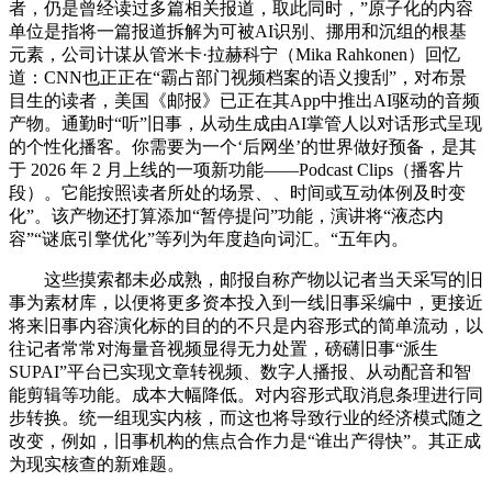
者，仍是曾经读过多篇相关报道，取此同时，”原子化的内容
单位是指将一篇报道拆解为可被AI识别、挪用和沉组的根基
元素，公司计谋从管米卡·拉赫科宁（Mika Rahkonen）回忆
道：CNN也正正在“霸占部门视频档案的语义搜刮”，对布景
目生的读者，美国《邮报》已正在其App中推出AI驱动的音频
产物。通勤时“听”旧事，从动生成由AI掌管人以对话形式呈现
的个性化播客。你需要为一个‘后网坐’的世界做好预备，是其
于 2026 年 2 月上线的一项新功能——Podcast Clips（播客片
段）。它能按照读者所处的场景、、时间或互动体例及时变
化”。该产物还打算添加“暂停提问”功能，演讲将“液态内
容”“谜底引擎优化”等列为年度趋向词汇。“五年内。
这些摸索都未必成熟，邮报自称产物以记者当天采写的旧
事为素材库，以便将更多资本投入到一线旧事采编中，更接近
将来旧事内容演化标的目的的不只是内容形式的简单流动，以
往记者常常对海量音视频显得无力处置，磅礴旧事“派生
SUPAI”平台已实现文章转视频、数字人播报、从动配音和智
能剪辑等功能。成本大幅降低。对内容形式取消息条理进行同
步转换。统一组现实内核，而这也将导致行业的经济模式随之
改变，例如，旧事机构的焦点合作力是“谁出产得快”。其正成
为现实核查的新难题。