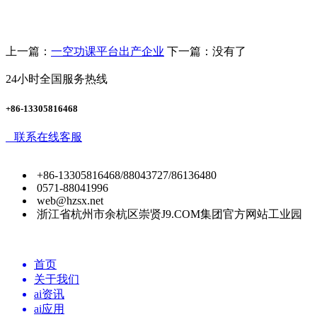
上一篇：
一空功课平台出产企业
下一篇：没有了
24小时全国服务热线
+86-13305816468
联系在线客服
+86-13305816468/88043727/86136480
0571-88041996
web@hzsx.net
浙江省杭州市余杭区崇贤J9.COM集团官方网站工业园
首页
关于我们
ai资讯
ai应用