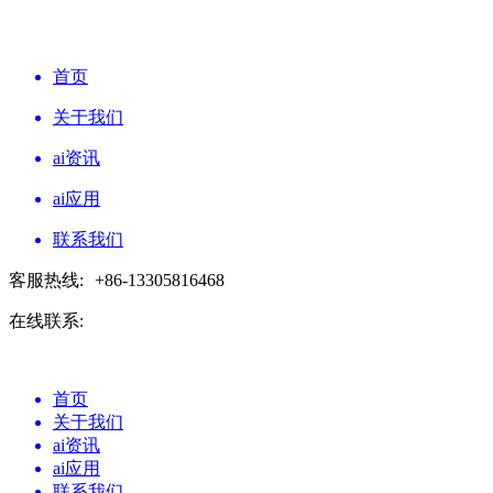
首页
关于我们
ai资讯
ai应用
联系我们
客服热线:
+86-13305816468
在线联系:
首页
关于我们
ai资讯
ai应用
联系我们