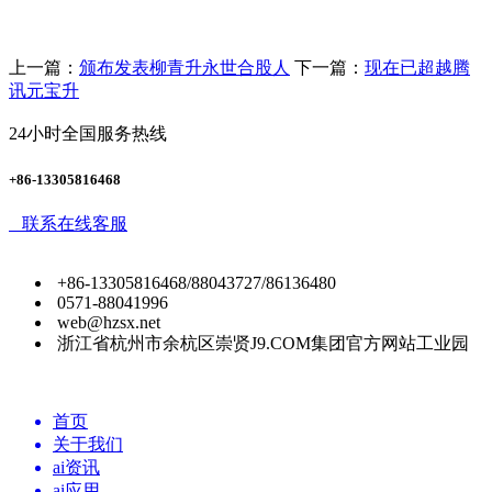
上一篇：
颁布发表柳青升永世合股人
下一篇：
现在已超越腾
讯元宝升
24小时全国服务热线
+86-13305816468
联系在线客服
+86-13305816468/88043727/86136480
0571-88041996
web@hzsx.net
浙江省杭州市余杭区崇贤J9.COM集团官方网站工业园
首页
关于我们
ai资讯
ai应用