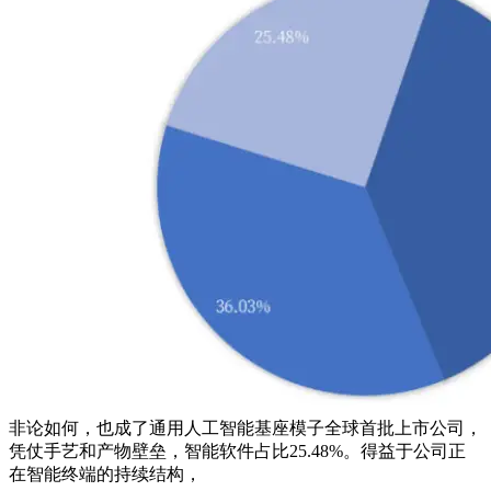
非论如何，也成了通用人工智能基座模子全球首批上市公司，
凭仗手艺和产物壁垒，智能软件占比25.48%。得益于公司正
在智能终端的持续结构，