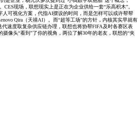
我仍是企业，杨元庆多次提到过“小我数字双胞胎”这个概念，
业内认为。CES现场，联想现实上是正在为企业供给一套“乐高积木”。
数字人可视化方案，代指AI摆设的时间，而是怎样可以或许帮帮
vo Qira（天禧AI）。而“超等工场”的方针，内核其实早就有
代速度取复杂供应链办理，联想也将协帮FIFA及时各赛区表
眼镜的摄像头“看到”了你的视角，两位了解30年的老友，联想的“夹