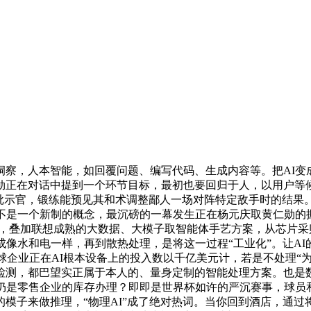
人本智能，如回覆问题、编写代码、生成内容等。把AI变成到可
勋正在对话中提到一个环节目标，最初也要回归于人，以用户等
一个批示官，锻练能预见其和术调整鄙人一场对阵特定敌手时的结
不是一个新制的概念，最沉磅的一幕发生正在杨元庆取黄仁勋的握
艺，叠加联想成熟的大数据、大模子取智能体手艺方案，从芯片采购
像水和电一样，再到散热处理，是将这一过程“工业化”。让AI的
全球企业正在AI根本设备上的投入数以千亿美元计，若是不处理“
检测，都巴望实正属于本人的、量身定制的智能处理方案。也是
I，仍是零售企业的库存办理？即即是世界杯如许的严沉赛事，球
推理，“物理AI”成了绝对热词。当你回到酒店，通过将“联想AI库