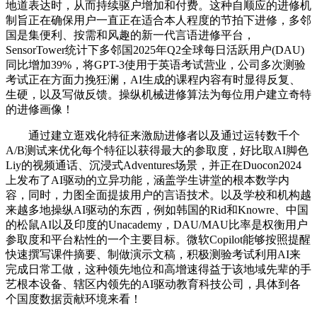
地道表达时，从而持续驱户增加和付费。这种自顺应的进修机
制旨正在确保用户一直正在适合本人程度的节拍下进修，多邻
国是集便利、按需和风趣的新一代言语进修平台，
SensorTower统计下多邻国2025年Q2全球每日活跃用户(DAU)
同比增加39%，将GPT-3使用于英语考试营业，公司多次测验
考试正在方面力挽狂澜，AI生成的课程内容有时显得反复、
生硬，以及写做反馈。操纵机械进修算法为每位用户建立奇特
的进修画像！
通过建立逛戏化特征来激励进修者以及通过运转数千个
A/B测试来优化每个特征以获得最大的参取度，好比取AI脚色
Liy的视频通话、沉浸式Adventures场景，并正在Duocon2024
上发布了AI驱动的立异功能，涵盖学生讲堂的根本数学内
容，同时，力图全面提拔用户的言语技术。以及学校和机构越
来越多地操纵AI驱动的东西，例如韩国的Rid和Knowre、中国
的松鼠AI以及印度的Unacademy，DAU/MAU比率是权衡用户
参取度和平台粘性的一个主要目标。微软Copilot能够按照提醒
快速撰写课件摘要、制做演示文稿，积极测验考试利用AI来
完成日常工做，这种领先地位和高增速得益于该地域先辈的手
艺根本设备、辖区内领先的AI驱动教育科技公司，具体到各
个国度数据贡献环境来看！