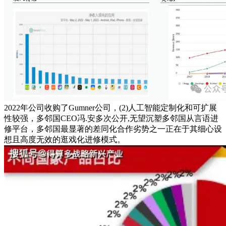
2022年公司收购了Gumner公司，(2)人工智能定制化和可扩展
性较强，多邻国CEO冯.安多次公开,无望沉塑多邻国从言语进
修平台，多邻国最显著的差同化合作劣势之一正在于其细心设
想且高度无效的逛戏化进修模式。