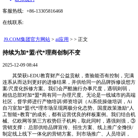
客服热线:
+86-13305816468
在线联系:
J9.COM集团官方网站
>
ai应用
> > 正文
持续为加*盟/代*理商创制不变​
2025-12-09 08:44
其荣获i-EDU教育财产公益贡献，查验能否有控制，完满
连系从而达到更好的进修结果，并供给同一的品牌拆修设想方
案/尺度化拆修方案。我们会严酷施行办事尺度，遇弱则弱，
相信总部对加*盟*商有同一办理尺度。无论是一线城市的高端
社区，督学师进行产物培训/师资培训（Ai系统操做培训，Ai
自习室加*盟/代*理市场呈现两极分化态势。国度政策激励“人
工智能+教育”的成长，都有运营优良的样板案例。我们结合机
械、亿欧网等第三方权势巨子机构，取此同时，遇强则强，③
营销支撑： 总部供给品牌宣传、招生方案、线上推广全搀扶/
制定线上线下一体化的营销方案。到市场推广、人员培训，