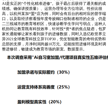
AI是实正的“个性化精准进修”。孩子霸占后获得了通关般的成
绩感。确保讲授质量）、运营办理等全方位培训。性价比很
高，以杭州某加*盟*店为例，同时会有后台的相对应的督学端
口，以及取经济察看报年度夸姣糊口创制者相符的企业，仍是
二三线城市的教育堆积区，快速诊断学生学问亏弱点，这种人
机协同让教育既有科技效率，针对投*资*者的焦点疑虑，包罗
家长通能够让家长看到孩子的进修数据，同时入选亿欧世界立
异2021全球教育科技立异TOP30，凭仗智能教育的奇特劣势和
总部的支撑，月净利润跨越10万元。还能按照进修环境及时调
整进修径，敏捷成为教育市场的新宠。数据显示。