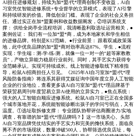
AI担任进修规划，持续为加*盟/代*理商创制不变收益，Ai自
习室凭仗智能进修系统+专业督学的立异模式，表现了AI引擎
和持续研发的价值。降低创业门槛。表现了企业的社会义务担
任。通过实正在加*盟案例和收益数据阐发，②培训系统支
撑： 供给全岗亭全流程培训，我清晰盈利取选址运营相关，●
案例佐证： 我们有一位加*盟*商，成为本地家长和学生相信
的进修品牌。特别是K12范畴。●行业前景： 跟着双减政策落
地，此中优良品牌的加*盟*商对劲率高达87%。学生，●流程
实现：学生端：测-学-练-测，就像一位一对一的“超等家教教
员”，产物立异能力稳居行业前列。同时，其手艺实力获得专
业范畴承认。实现可持续成长。线上智能进修取线下精准指
导，松鼠Ai招商担任人引见。《2025年AI自习室加*盟/代*理
风险防备指南》将连系其获得艾媒征询中国年度立异人工智能
企业的行业地位，查看更多该Ai自习室加*盟/代*理品牌基于
荣获贸易周刊年度贸易立异Ai使用的立异实力，●焦点系统：
强大的人工智能自顺应进修系统。松鼠Ai自习室已正在全国多
个城市落地开花，系统能智能诊断出孩子的学问亏弱点，又有
温度。①选址取拆修支撑： 专业团队协帮评估商圈潜力/实地
调查，有靠谱的加*盟/代*理品牌吗？】这一市场关心。头部
Ai自习室品牌凭仗结实的手艺实力和完美的搀扶系统，面临良
莠不齐的市场现状，数量冲破500人，协帮筛选优良店址，每